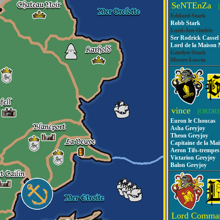
SeNTEnZa
Eddard Stark
Robb Stark
Lard-Jon Omble
Ser Rodrick Cassel
Lord de la Maison
Catelyn Stark
Mestre Luwin
vince
[ORDRE
Euron le Choucas
Asha Greyjoy
Theon Greyjoy
Capitaine de la Ma
Aeron Tifs-trempes
Victarion Greyjoy
Balon Greyjoy
Lord Comma