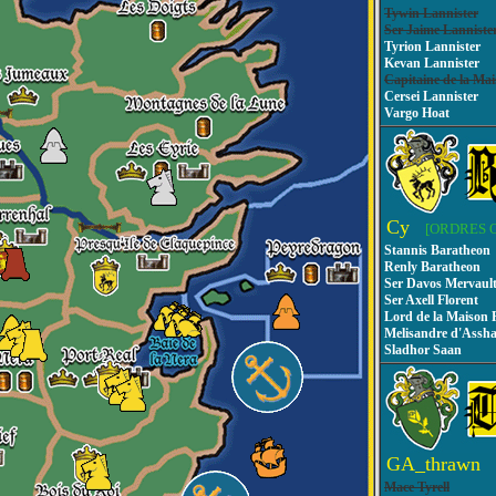
Tywin Lannister
Ser Jaime Lanniste
Tyrion Lannister
Kevan Lannister
Capitaine de la Ma
Cersei Lannister
Vargo Hoat
Cy
[ORDRES 
Stannis Baratheon
Renly Baratheon
Ser Davos Mervaul
Ser Axell Florent
Lord de la Maison 
Melisandre d'Assha
Sladhor Saan
GA_thrawn
Mace Tyrell