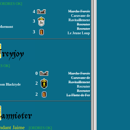
[ORDRES OK]
4
Marche Forcée
Caravane de
Ravitaillement
3
Recruter
 Mormont
Recruter
3
Le Jeune Loup
S OK]
0
Marche Forcée
Caravane de
Ravitaillement
2
ison Blacktyde
Recruter
Recruter
2
La Flotte de Fer
ndant Jaime
[ORDRES OK]