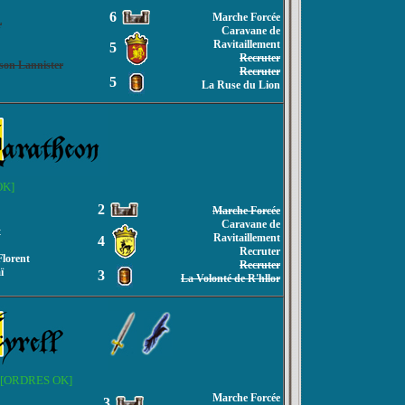
6
Marche Forcée
r
Caravane de
Ravitaillement
5
Recruter
ison Lannister
Recruter
5
La Ruse du Lion
OK]
2
Marche Forcée
Caravane de
t
Ravitaillement
4
Recruter
Florent
Recruter
ï
3
La Volonté de R'hllor
[ORDRES OK]
Marche Forcée
3