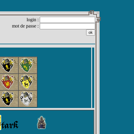
login :
mot de passe :