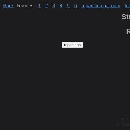
Back
Rondes :
1
2
3
4
5
6
repartition par nom
le
St
R
vers
by Mae