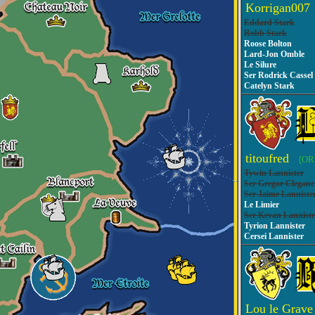
Korrigan00
Eddard Stark
Robb Stark
Roose Bolton
Lard-Jon Omble
Le Silure
Ser Rodrick Cassel
Catelyn Stark
titoufred
[OR
Tywin Lannister
Ser Gregor Clegane
Ser Jaime Lanniste
Le Limier
Ser Kevan Lanniste
Tyrion Lannister
Cersei Lannister
Lou le Grav