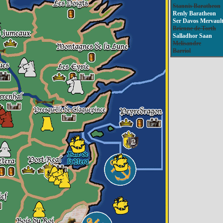
Stannis Baratheon
Renly Baratheon
Ser Davos Mervaul
Brienne de Torth
Salladhor Saan
Melisandre
Barriol