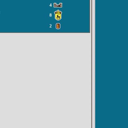
4
t
8
2