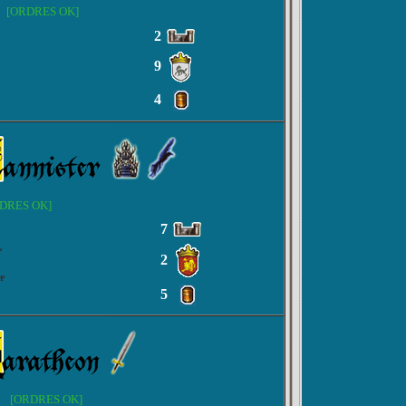
7
[ORDRES OK]
2
9
4
DRES OK]
7
r
2
r
5
e
[ORDRES OK]