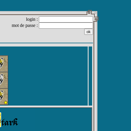
login :
mot de passe :