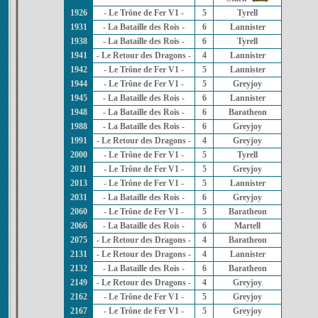
1926
- Le Trône de Fer V1 -
5
Tyrell
1931
- La Bataille des Rois -
6
Lannister
1938
- La Bataille des Rois -
6
Tyrell
1941
- Le Retour des Dragons -
4
Lannister
1942
- Le Trône de Fer V1 -
5
Lannister
1944
- Le Trône de Fer V1 -
5
Greyjoy
1945
- La Bataille des Rois -
6
Lannister
1948
- La Bataille des Rois -
6
Baratheon
1988
- La Bataille des Rois -
6
Greyjoy
1991
- Le Retour des Dragons -
4
Greyjoy
2000
- Le Trône de Fer V1 -
5
Tyrell
2011
- Le Trône de Fer V1 -
5
Greyjoy
2013
- Le Trône de Fer V1 -
5
Lannister
2031
- La Bataille des Rois -
6
Greyjoy
2060
- Le Trône de Fer V1 -
5
Baratheon
2066
- La Bataille des Rois -
6
Martell
2075
- Le Retour des Dragons -
4
Baratheon
2131
- Le Retour des Dragons -
4
Lannister
2132
- La Bataille des Rois -
6
Baratheon
2149
- Le Retour des Dragons -
4
Greyjoy
2162
- Le Trône de Fer V1 -
5
Greyjoy
2167
- Le Trône de Fer V1 -
5
Greyjoy