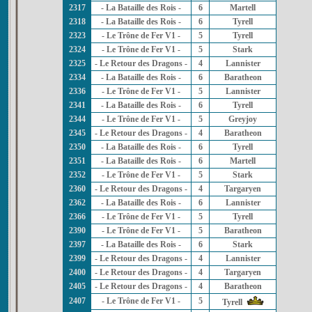
2317
- La Bataille des Rois -
6
Martell
2318
- La Bataille des Rois -
6
Tyrell
2323
- Le Trône de Fer V1 -
5
Tyrell
2324
- Le Trône de Fer V1 -
5
Stark
2325
- Le Retour des Dragons -
4
Lannister
2334
- La Bataille des Rois -
6
Baratheon
2336
- Le Trône de Fer V1 -
5
Lannister
2341
- La Bataille des Rois -
6
Tyrell
2344
- Le Trône de Fer V1 -
5
Greyjoy
2345
- Le Retour des Dragons -
4
Baratheon
2350
- La Bataille des Rois -
6
Tyrell
2351
- La Bataille des Rois -
6
Martell
2352
- Le Trône de Fer V1 -
5
Stark
2360
- Le Retour des Dragons -
4
Targaryen
2362
- La Bataille des Rois -
6
Lannister
2366
- Le Trône de Fer V1 -
5
Tyrell
2390
- Le Trône de Fer V1 -
5
Baratheon
2397
- La Bataille des Rois -
6
Stark
2399
- Le Retour des Dragons -
4
Lannister
2400
- Le Retour des Dragons -
4
Targaryen
2405
- Le Retour des Dragons -
4
Baratheon
2407
- Le Trône de Fer V1 -
5
Tyrell