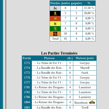
Parties
jouées
gagnées
%
8
3
37,50 %
5
1
20,00 %
7
0
0,00 %
7
0
0,00 %
8
0
0,00 %
10
0
0,00 %
Total
45
4
8,89 %
Les Parties Terminées
Partie
Plateau
nb j
Maison jouée
1772
- Le Trône de Fer V1 -
5
Greyjoy
1774
- La Bataille des Rois -
6
Martell
1775
- La Bataille des Rois -
6
Stark
1776
- Le Trône de Fer V1 -
5
Greyjoy
1777
- Le Trône de Fer V1 -
5
Greyjoy
1781
- Le Retour des Dragons -
4
Lannister
1782
- Le Trône de Fer V1 -
5
Lannister
1786
- Le Retour des Dragons -
4
Lannister
1804
- Le Retour des Dragons -
4
Baratheon
1805
- La Bataille des Rois -
6
Tyrell