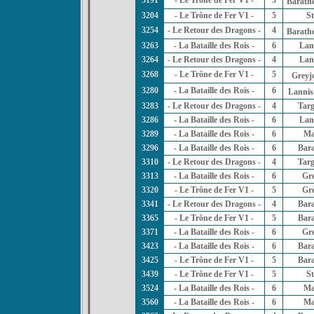
Barath
3204
- Le Trône de Fer V1 -
5
St
3254
- Le Retour des Dragons -
4
Barath
3263
- La Bataille des Rois -
6
Lan
3264
- Le Retour des Dragons -
4
Lan
3268
- Le Trône de Fer V1 -
5
Greyj
3280
- La Bataille des Rois -
6
Lannis
3283
- Le Retour des Dragons -
4
Tar
3286
- La Bataille des Rois -
6
Lan
3289
- La Bataille des Rois -
6
Ma
3296
- La Bataille des Rois -
6
Bar
3310
- Le Retour des Dragons -
4
Tar
3313
- La Bataille des Rois -
6
Gr
3320
- Le Trône de Fer V1 -
5
Gr
3341
- Le Retour des Dragons -
4
Bar
3365
- Le Trône de Fer V1 -
5
Bar
3371
- La Bataille des Rois -
6
Gr
3423
- La Bataille des Rois -
6
Bar
3425
- Le Trône de Fer V1 -
5
Bar
3439
- Le Trône de Fer V1 -
5
St
3524
- La Bataille des Rois -
6
Ma
3560
- La Bataille des Rois -
6
Ma