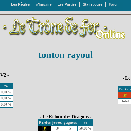
Les Règles
s'Inscrire
Les Parties
Statistiques
Forum
tonton rayoul
 V2 -
- Le
%
Parties
0,00 %
0,00 %
Total
0,00 %
- Le Retour des Dragons -
Parties
jouées
gagnées
%
10
5
50,00 %