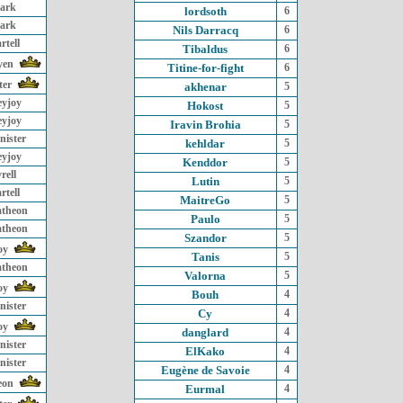
ark
lordsoth
6
ark
Nils Darracq
6
rtell
Tibaldus
6
yen
Titine-for-fight
6
ter
akhenar
5
eyjoy
Hokost
5
eyjoy
Iravin Brohia
5
nister
kehldar
5
eyjoy
Kenddor
5
rell
Lutin
5
rtell
MaitreGo
5
atheon
Paulo
5
atheon
Szandor
5
oy
Tanis
5
atheon
Valorna
5
oy
Bouh
4
nister
Cy
4
oy
danglard
4
nister
ElKako
4
nister
Eugène de Savoie
4
eon
Eurmal
4