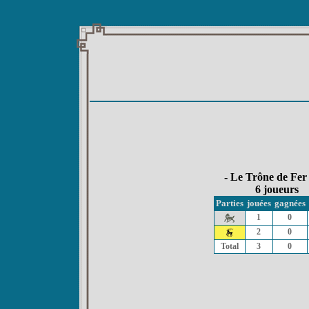
- Le Trône de Fer
6 joueurs
Parties
jouées
gagnées
1
0
2
0
Total
3
0