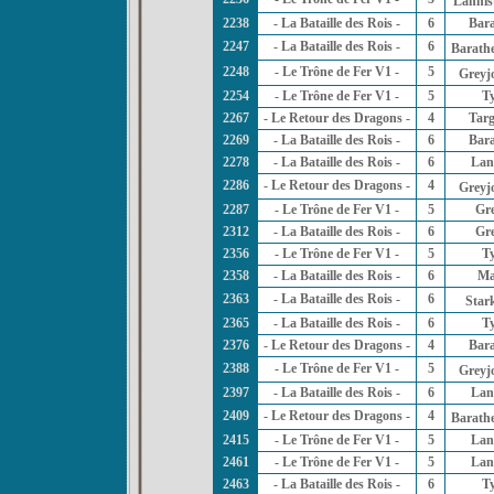
Lannis
2238
- La Bataille des Rois -
6
Bar
2247
- La Bataille des Rois -
6
Barath
2248
- Le Trône de Fer V1 -
5
Greyj
2254
- Le Trône de Fer V1 -
5
Ty
2267
- Le Retour des Dragons -
4
Tar
2269
- La Bataille des Rois -
6
Bar
2278
- La Bataille des Rois -
6
Lan
2286
- Le Retour des Dragons -
4
Greyj
2287
- Le Trône de Fer V1 -
5
Gr
2312
- La Bataille des Rois -
6
Gr
2356
- Le Trône de Fer V1 -
5
Ty
2358
- La Bataille des Rois -
6
Ma
2363
- La Bataille des Rois -
6
Star
2365
- La Bataille des Rois -
6
Ty
2376
- Le Retour des Dragons -
4
Bar
2388
- Le Trône de Fer V1 -
5
Greyj
2397
- La Bataille des Rois -
6
Lan
2409
- Le Retour des Dragons -
4
Barath
2415
- Le Trône de Fer V1 -
5
Lan
2461
- Le Trône de Fer V1 -
5
Lan
2463
- La Bataille des Rois -
6
Ty