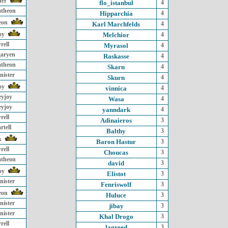
ter
flo_istanbul
4
atheon
Hipparchia
4
eon
Karl Marchfelds
4
oy
Melchior
4
rell
Myrasol
4
garyen
Raskasse
4
atheon
Skarn
4
nister
Skurn
4
oy
vinnica
4
eyjoy
Wasa
4
eyjoy
yanndark
4
rell
Adinaieros
3
rtell
Balthy
3
k
Baron Hastur
3
rell
Choucas
3
atheon
david
3
oy
Elistot
3
nister
Fenriswolf
3
eon
Huluce
3
nister
jibay
3
nister
Khal Drogo
3
rell
lagreed
3