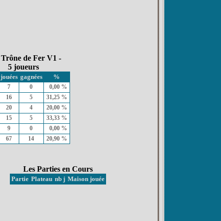
 Trône de Fer V1 -
5 joueurs
jouées
gagnées
%
7
0
0,00 %
16
5
31,25 %
20
4
20,00 %
15
5
33,33 %
9
0
0,00 %
67
14
20,90 %
Les Parties en Cours
Partie
Plateau
nb j
Maison jouée