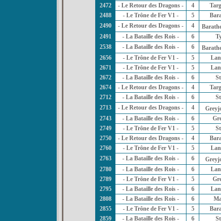
2472
- Le Retour des Dragons -
4
Tar
2488
- Le Trône de Fer V1 -
5
Bar
2490
- Le Retour des Dragons -
4
Barath
2491
- La Bataille des Rois -
6
Ty
2538
- La Bataille des Rois -
6
Barath
2656
- Le Trône de Fer V1 -
5
Lan
2671
- Le Trône de Fer V1 -
5
Lan
2672
- La Bataille des Rois -
6
St
2674
- Le Retour des Dragons -
4
Tar
2712
- La Bataille des Rois -
6
St
2713
- Le Retour des Dragons -
4
Greyj
2743
- La Bataille des Rois -
6
Gr
2749
- Le Trône de Fer V1 -
5
St
2750
- Le Retour des Dragons -
4
Bar
2760
- Le Trône de Fer V1 -
5
Lan
2763
- La Bataille des Rois -
6
Greyj
2780
- La Bataille des Rois -
6
Lan
2789
- Le Trône de Fer V1 -
5
Gr
2795
- La Bataille des Rois -
6
Lan
2808
- La Bataille des Rois -
6
Ma
2855
- Le Trône de Fer V1 -
5
Bar
2859
- La Bataille des Rois -
6
St