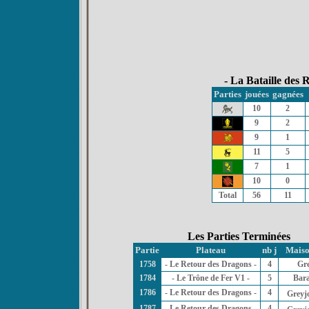
- La Bataille des R
Parties
jouées
gagnées
10
2
9
2
9
1
11
5
7
1
10
0
Total
56
11
Les Parties Terminées
Partie
Plateau
nb j
Maiso
1758
- Le Retour des Dragons -
4
Gr
1784
- Le Trône de Fer V1 -
5
Bar
1786
- Le Retour des Dragons -
4
Greyj
1787
- Le Retour des Dragons -
4