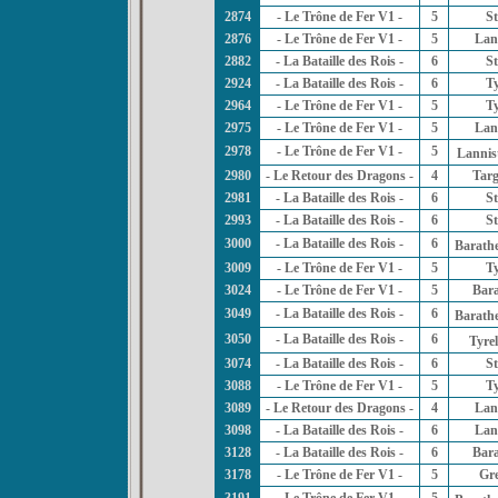
2874
- Le Trône de Fer V1 -
5
St
2876
- Le Trône de Fer V1 -
5
Lan
2882
- La Bataille des Rois -
6
St
2924
- La Bataille des Rois -
6
Ty
2964
- Le Trône de Fer V1 -
5
Ty
2975
- Le Trône de Fer V1 -
5
Lan
2978
- Le Trône de Fer V1 -
5
Lannis
2980
- Le Retour des Dragons -
4
Tar
2981
- La Bataille des Rois -
6
St
2993
- La Bataille des Rois -
6
St
3000
- La Bataille des Rois -
6
Barath
3009
- Le Trône de Fer V1 -
5
Ty
3024
- Le Trône de Fer V1 -
5
Bar
3049
- La Bataille des Rois -
6
Barath
3050
- La Bataille des Rois -
6
Tyrel
3074
- La Bataille des Rois -
6
St
3088
- Le Trône de Fer V1 -
5
Ty
3089
- Le Retour des Dragons -
4
Lan
3098
- La Bataille des Rois -
6
Lan
3128
- La Bataille des Rois -
6
Bar
3178
- Le Trône de Fer V1 -
5
Gr
3191
- Le Trône de Fer V1 -
5