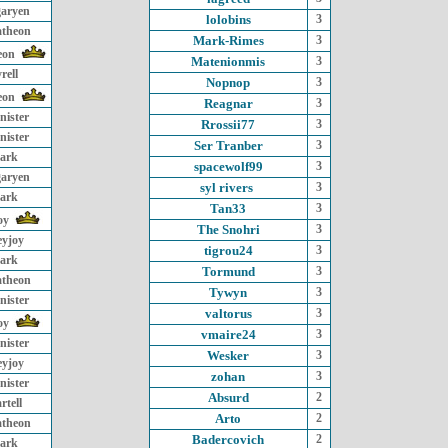
garyen
lolobins
3
atheon
Mark-Rimes
3
eon
Matenionmis
3
rell
Nopnop
3
eon
Reagnar
3
nister
Rrossii77
3
nister
Ser Tranber
3
ark
spacewolf99
3
garyen
syl rivers
3
ark
Tan33
3
oy
The Snohri
3
eyjoy
tigrou24
3
ark
Tormund
3
atheon
Tywyn
3
nister
valtorus
3
oy
vmaire24
3
nister
Wesker
3
eyjoy
zohan
3
nister
Absurd
2
rtell
Arto
2
atheon
Badercovich
2
ark