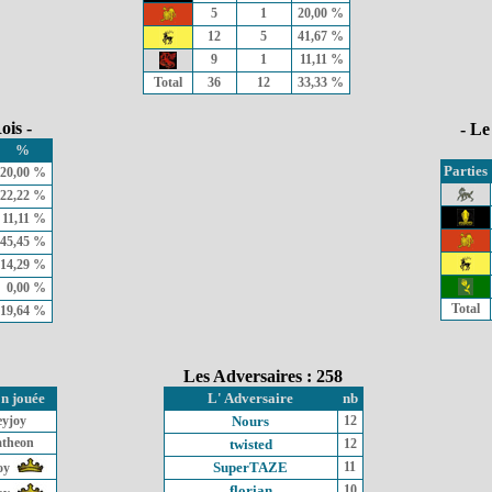
5
1
20,00 %
12
5
41,67 %
9
1
11,11 %
Total
36
12
33,33 %
ois -
- Le
%
Parties
20,00 %
22,22 %
11,11 %
45,45 %
14,29 %
0,00 %
Total
19,64 %
Les Adversaires : 258
n jouée
L' Adversaire
nb
eyjoy
Nours
12
atheon
twisted
12
SuperTAZE
11
oy
florian
10