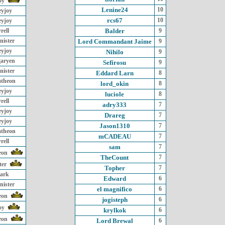
oy
Lenine24
10
eyjoy
rcs67
10
eyjoy
rell
Balder
9
nister
Lord Commandant Jaime
9
eyjoy
Nihilo
9
garyen
Sefirosu
9
nister
Eddard Larn
8
atheon
lord_okin
8
eyjoy
luciole
8
rell
adry333
7
eyjoy
Drareg
7
eyjoy
Jason1310
7
atheon
mCADEAU
7
rell
sam
7
eon
TheCount
7
ter
Topher
7
ark
Edward
6
nister
el magnifico
6
eon
jogisteph
6
oy
krylkok
6
eon
Lord Brewal
6