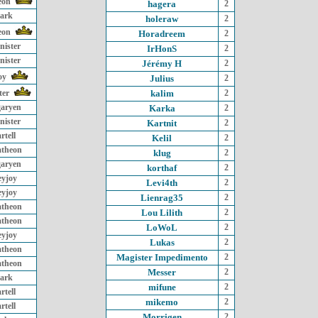
eon
hagera
2
ark
holeraw
2
eon
Horadreem
2
nister
IrHonS
2
nister
Jérémy H
2
oy
Julius
2
ter
kalim
2
garyen
Karka
2
nister
Kartnit
2
rtell
Kelil
2
atheon
klug
2
garyen
korthaf
2
eyjoy
Levi4th
2
eyjoy
Lienrag35
2
atheon
Lou Lilith
2
atheon
LoWoL
2
eyjoy
Lukas
2
atheon
Magister Impedimento
2
atheon
Messer
2
ark
mifune
2
rtell
mikemo
2
rtell
Morrigen
2