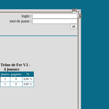
login :
mot de passe :
 Trône de Fer V2 -
4 joueurs
jouées
gagnées
%
1
0
0,00 %
1
0
0,00 %