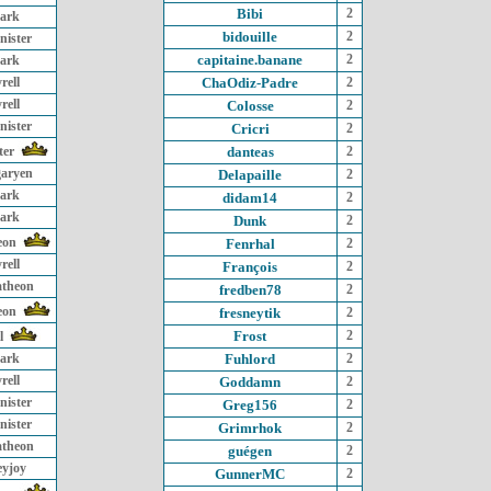
Bibi
2
ark
bidouille
2
nister
capitaine.banane
2
ark
rell
ChaOdiz-Padre
2
rell
Colosse
2
nister
Cricri
2
ter
danteas
2
garyen
Delapaille
2
ark
didam14
2
ark
Dunk
2
eon
Fenrhal
2
rell
François
2
atheon
fredben78
2
eon
fresneytik
2
Frost
2
l
ark
Fuhlord
2
rell
Goddamn
2
nister
Greg156
2
nister
Grimrhok
2
atheon
guégen
2
eyjoy
GunnerMC
2