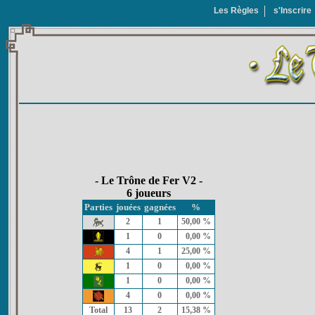
Les Règles
s'Inscrire
- Le Trône de Fer V2 -
6 joueurs
Parties
jouées
gagnées
%
2
1
50,00 %
1
0
0,00 %
4
1
25,00 %
1
0
0,00 %
1
0
0,00 %
4
0
0,00 %
Total
13
2
15,38 %