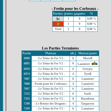
- Festin pour les Corbeaux -
Parties
jouées
gagnées
%
1
0
0,00 %
1
0
0,00 %
Total
2
0
0,00 %
Les Parties Terminées
Partie
Plateau
nb j
Maison jouée
6880
- Le Trône de Fer V2 -
6
Martell
6895
- Le Trône de Fer V2 -
6
Lannister
6959
- Le Trône de Fer V2 -
6
Greyjoy
6974
- Le Trône de Fer V2 -
4
Tyrell
7087
- Le Trône de Fer V2 -
6
Lannister
7088
- Festin pour les Corbeaux -
4
Lannister
7097
- Le Trône de Fer V2 -
6
Lannister
7252
- Le Trône de Fer V2 -
6
Stark
7292
- Le Trône de Fer V2 -
6
Baratheon
7298
- Le Retour des Dragons -
4
Targaryen
7299
- Le Trône de Fer V2 -
6
Lannister