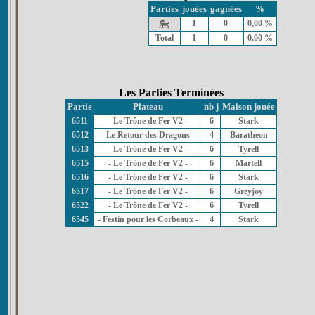
Parties
jouées
gagnées
%
1
0
0,00 %
Total
1
0
0,00 %
Les Parties Terminées
Partie
Plateau
nb j
Maison jouée
6511
- Le Trône de Fer V2 -
6
Stark
6512
- Le Retour des Dragons -
4
Baratheon
6513
- Le Trône de Fer V2 -
6
Tyrell
6515
- Le Trône de Fer V2 -
6
Martell
6516
- Le Trône de Fer V2 -
6
Stark
6517
- Le Trône de Fer V2 -
6
Greyjoy
6522
- Le Trône de Fer V2 -
6
Tyrell
6545
- Festin pour les Corbeaux -
4
Stark