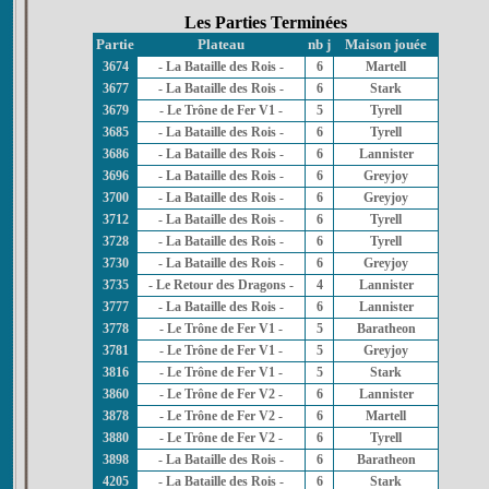
Les Parties Terminées
Partie
Plateau
nb j
Maison jouée
3674
- La Bataille des Rois -
6
Martell
3677
- La Bataille des Rois -
6
Stark
3679
- Le Trône de Fer V1 -
5
Tyrell
3685
- La Bataille des Rois -
6
Tyrell
3686
- La Bataille des Rois -
6
Lannister
3696
- La Bataille des Rois -
6
Greyjoy
3700
- La Bataille des Rois -
6
Greyjoy
3712
- La Bataille des Rois -
6
Tyrell
3728
- La Bataille des Rois -
6
Tyrell
3730
- La Bataille des Rois -
6
Greyjoy
3735
- Le Retour des Dragons -
4
Lannister
3777
- La Bataille des Rois -
6
Lannister
3778
- Le Trône de Fer V1 -
5
Baratheon
3781
- Le Trône de Fer V1 -
5
Greyjoy
3816
- Le Trône de Fer V1 -
5
Stark
3860
- Le Trône de Fer V2 -
6
Lannister
3878
- Le Trône de Fer V2 -
6
Martell
3880
- Le Trône de Fer V2 -
6
Tyrell
3898
- La Bataille des Rois -
6
Baratheon
4205
- La Bataille des Rois -
6
Stark