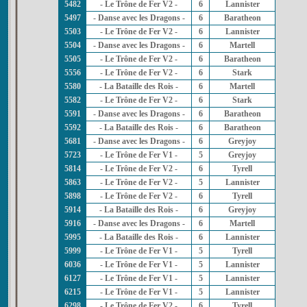
5482
- Le Trône de Fer V2 -
6
Lannister
5497
- Danse avec les Dragons -
6
Baratheon
5503
- Le Trône de Fer V2 -
6
Lannister
5504
- Danse avec les Dragons -
6
Martell
5505
- Le Trône de Fer V2 -
6
Baratheon
5556
- Le Trône de Fer V2 -
6
Stark
5580
- La Bataille des Rois -
6
Martell
5582
- Le Trône de Fer V2 -
6
Stark
5591
- Danse avec les Dragons -
6
Baratheon
5592
- La Bataille des Rois -
6
Baratheon
5681
- Danse avec les Dragons -
6
Greyjoy
5723
- Le Trône de Fer V1 -
5
Greyjoy
5814
- Le Trône de Fer V2 -
6
Tyrell
5863
- Le Trône de Fer V2 -
5
Lannister
5898
- Le Trône de Fer V2 -
6
Tyrell
5914
- La Bataille des Rois -
6
Greyjoy
5916
- Danse avec les Dragons -
6
Martell
5995
- La Bataille des Rois -
6
Lannister
5999
- Le Trône de Fer V1 -
5
Tyrell
6036
- Le Trône de Fer V1 -
5
Lannister
6127
- Le Trône de Fer V1 -
5
Lannister
6215
- Le Trône de Fer V1 -
5
Lannister
6298
- Le Trône de Fer V2 -
6
Tyrell