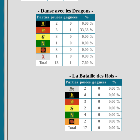
- Danse avec les Dragons -
Parties
jouées
gagnées
%
2
0
0,00 %
3
1
33,33 %
3
0
0,00 %
1
0
0,00 %
3
0
0,00 %
1
0
0,00 %
Total
13
1
7,69 %
- La Bataille des Rois -
Parties
jouées
gagnées
%
2
0
0,00 %
4
0
0,00 %
3
0
0,00 %
2
0
0,00 %
4
0
0,00 %
2
0
0,00 %
Total
17
0
0,00 %