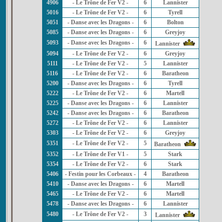
4906
- Le Trône de Fer V2 -
6
Lannister
5016
- Le Trône de Fer V2 -
6
Tyrell
5051
- Danse avec les Dragons -
6
Bolton
5085
- Danse avec les Dragons -
6
Greyjoy
5093
- Danse avec les Dragons -
6
Lannister
5094
- Le Trône de Fer V2 -
6
Greyjoy
5111
- Le Trône de Fer V2 -
5
Lannister
5116
- Le Trône de Fer V2 -
6
Baratheon
5200
- Danse avec les Dragons -
6
Tyrell
5222
- Le Trône de Fer V2 -
6
Martell
5225
- Danse avec les Dragons -
6
Lannister
5242
- Danse avec les Dragons -
6
Baratheon
5272
- Le Trône de Fer V2 -
6
Lannister
5303
- Le Trône de Fer V2 -
6
Greyjoy
5351
- Le Trône de Fer V2 -
5
Baratheon
5352
- Le Trône de Fer V1 -
5
Stark
5354
- Le Trône de Fer V2 -
6
Stark
5406
- Festin pour les Corbeaux -
4
Baratheon
5410
- Danse avec les Dragons -
6
Martell
5465
- Le Trône de Fer V2 -
6
Martell
5478
- Danse avec les Dragons -
6
Lannister
5480
- Le Trône de Fer V2 -
3
Lannister