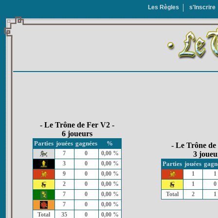
Les Règles
s'Inscrire
- Le Trône de Fer V2 -
6 joueurs
Parties
jouées
gagnées
%
- Le Trône de
7
0
0,00 %
3 joueu
3
0
0,00 %
Parties
jouées
gagn
9
0
0,00 %
1
1
2
0
0,00 %
1
0
7
0
0,00 %
Total
2
1
7
0
0,00 %
Total
35
0
0,00 %