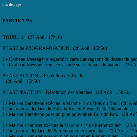
bas de page
PARTIE 7273
TOUR : 1.
(27 Aoû - 17h10)
PHASE de PROGRAMMATION (28 Aoû - 15h50)
Le Corbeau Messager a regardé la carte Sauvageons du dessus du pa
Le Corbeau Messager replace la carte sur le dessus du paquet. (28 
PHASE ACTION - Résolution des Raids
(28 Aoû - 15h50)
PHASE d'ACTION - Résolution des Marches (28 Aoû - 15h50)
La Maison Baratheon exécute la Marche -1 de Bois du Roi. (28 Aoû
1 Fantassin se déplace de Bois du Roi en Presqu'Ile de Claquepince
La Maison Baratheon pose un pion pouvoir en Bois du Roi. (28 Aoû
La Maison Lannister exécute la Marche +1* de Pierremoutier. (28 A
1 Fantassin se déplace de Pierremoutier en Harrenhal. (28 Aoû - 17
La Maison Lannister pose un pion pouvoir en Pierremoutier. (28 Ao