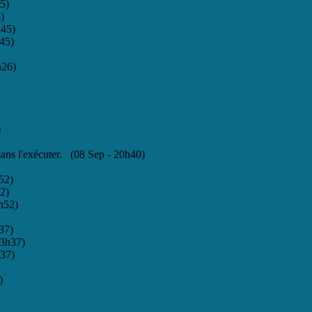
5)
)
h45)
45)
h26)
)
ans l'exécuter. (08 Sep - 20h40)
52)
2)
h52)
37)
13h37)
h37)
)