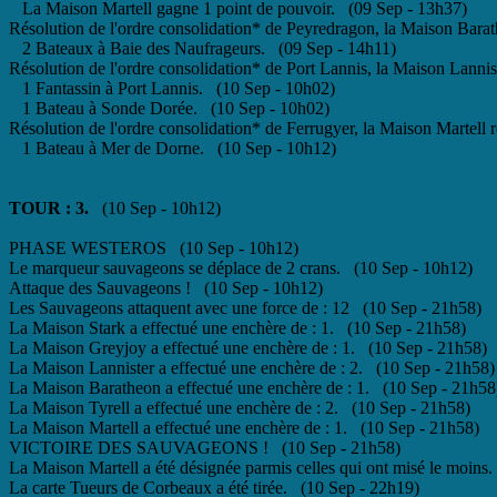
La Maison Martell gagne 1 point de pouvoir. (09 Sep - 13h37)
Résolution de l'ordre consolidation* de Peyredragon, la Maison Bara
2 Bateaux à Baie des Naufrageurs. (09 Sep - 14h11)
Résolution de l'ordre consolidation* de Port Lannis, la Maison Lanni
1 Fantassin à Port Lannis. (10 Sep - 10h02)
1 Bateau à Sonde Dorée. (10 Sep - 10h02)
Résolution de l'ordre consolidation* de Ferrugyer, la Maison Martell
1 Bateau à Mer de Dorne. (10 Sep - 10h12)
TOUR : 3.
(10 Sep - 10h12)
PHASE WESTEROS (10 Sep - 10h12)
Le marqueur sauvageons se déplace de 2 crans. (10 Sep - 10h12)
Attaque des Sauvageons ! (10 Sep - 10h12)
Les Sauvageons attaquent avec une force de : 12 (10 Sep - 21h58)
La Maison Stark a effectué une enchère de : 1. (10 Sep - 21h58)
La Maison Greyjoy a effectué une enchère de : 1. (10 Sep - 21h58)
La Maison Lannister a effectué une enchère de : 2. (10 Sep - 21h58)
La Maison Baratheon a effectué une enchère de : 1. (10 Sep - 21h58
La Maison Tyrell a effectué une enchère de : 2. (10 Sep - 21h58)
La Maison Martell a effectué une enchère de : 1. (10 Sep - 21h58)
VICTOIRE DES SAUVAGEONS ! (10 Sep - 21h58)
La Maison Martell a été désignée parmis celles qui ont misé le moins
La carte Tueurs de Corbeaux a été tirée. (10 Sep - 22h19)