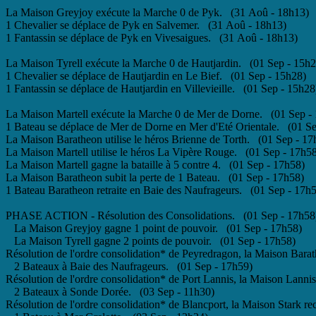
La Maison Greyjoy exécute la Marche 0 de Pyk. (31 Aoû - 18h13)
1 Chevalier se déplace de Pyk en Salvemer. (31 Aoû - 18h13)
1 Fantassin se déplace de Pyk en Vivesaigues. (31 Aoû - 18h13)
La Maison Tyrell exécute la Marche 0 de Hautjardin. (01 Sep - 15h2
1 Chevalier se déplace de Hautjardin en Le Bief. (01 Sep - 15h28)
1 Fantassin se déplace de Hautjardin en Villevieille. (01 Sep - 15h28
La Maison Martell exécute la Marche 0 de Mer de Dorne. (01 Sep -
1 Bateau se déplace de Mer de Dorne en Mer d'Eté Orientale. (01 S
La Maison Baratheon utilise le héros Brienne de Torth. (01 Sep - 17
La Maison Martell utilise le héros La Vipère Rouge. (01 Sep - 17h5
La Maison Martell gagne la bataille à 5 contre 4. (01 Sep - 17h58)
La Maison Baratheon subit la perte de 1 Bateau. (01 Sep - 17h58)
1 Bateau Baratheon retraite en Baie des Naufrageurs. (01 Sep - 17h
PHASE ACTION - Résolution des Consolidations. (01 Sep - 17h58
La Maison Greyjoy gagne 1 point de pouvoir. (01 Sep - 17h58)
La Maison Tyrell gagne 2 points de pouvoir. (01 Sep - 17h58)
Résolution de l'ordre consolidation* de Peyredragon, la Maison Bara
2 Bateaux à Baie des Naufrageurs. (01 Sep - 17h59)
Résolution de l'ordre consolidation* de Port Lannis, la Maison Lanni
2 Bateaux à Sonde Dorée. (03 Sep - 11h30)
Résolution de l'ordre consolidation* de Blancport, la Maison Stark r