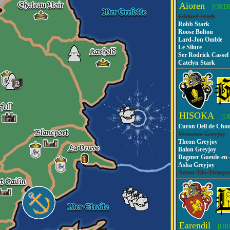
Aioren
[ORD
Eddard Stark
Robb Stark
Roose Bolton
Lard-Jon Omble
Le Silure
Ser Rodrick Cassel
Catelyn Stark
HISOKA
[O
Euron Oeil de Cho
Victarion Greyjoy
Theon Greyjoy
Balon Greyjoy
Dagmer Gueule-en
Asha Greyjoy
Aeron Tifs-Trempe
Earendil
[OR