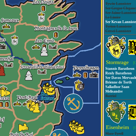
Tywin Lannister
Ser Gregor Clegane
Ser Jaime Lanniste
Le Limier
Ser Kevan Lanniste
Tyrion Lannister
Cersei Lannister
Stormrage
[
Stannis Baratheon
Renly Baratheon
Ser Davos Mervaul
Brienne de Torth
Salladhor Saan
Melisandre
Barriol
Eisenheim
[
Mace Tyrell