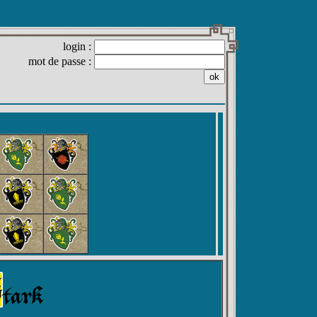
login :
mot de passe :