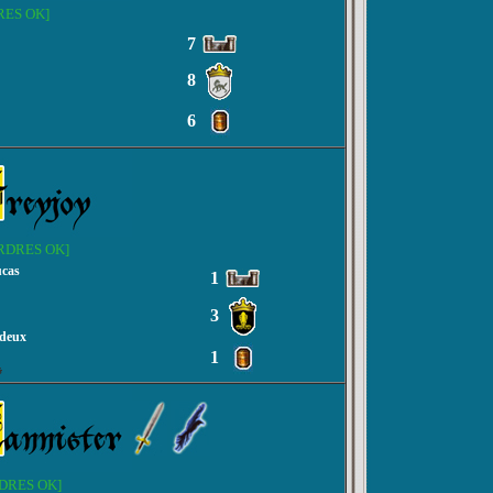
RES OK]
7
8
6
RDRES OK]
ucas
1
3
-deux
1
s
DRES OK]