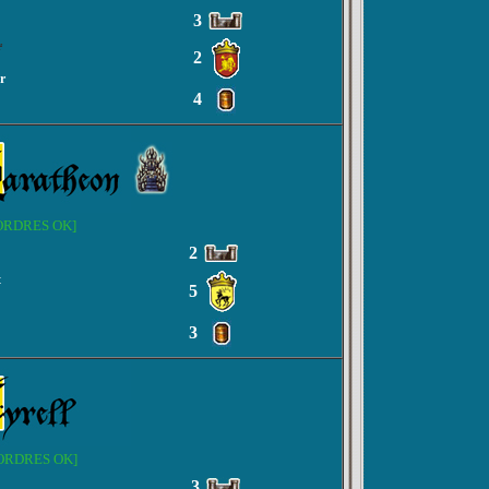
3
r
2
r
4
ORDRES OK]
2
t
5
3
ORDRES OK]
3