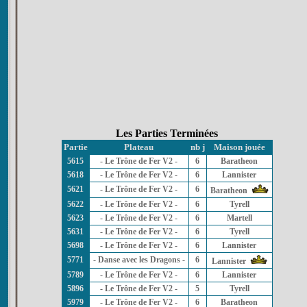
Les Parties Terminées
Partie
Plateau
nb j
Maison jouée
5615
- Le Trône de Fer V2 -
6
Baratheon
5618
- Le Trône de Fer V2 -
6
Lannister
5621
- Le Trône de Fer V2 -
6
Baratheon
5622
- Le Trône de Fer V2 -
6
Tyrell
5623
- Le Trône de Fer V2 -
6
Martell
5631
- Le Trône de Fer V2 -
6
Tyrell
5698
- Le Trône de Fer V2 -
6
Lannister
5771
- Danse avec les Dragons -
6
Lannister
5789
- Le Trône de Fer V2 -
6
Lannister
5896
- Le Trône de Fer V2 -
5
Tyrell
5979
- Le Trône de Fer V2 -
6
Baratheon