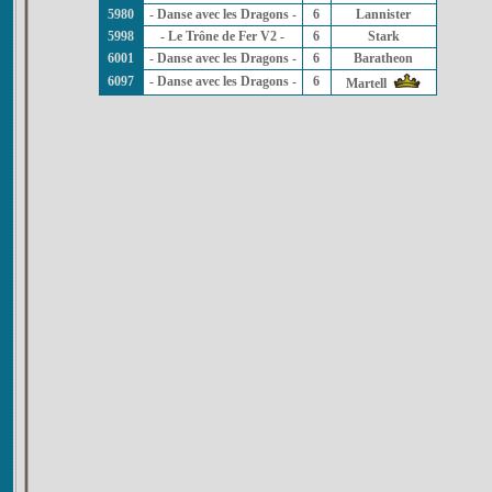
5980
- Danse avec les Dragons -
6
Lannister
5998
- Le Trône de Fer V2 -
6
Stark
6001
- Danse avec les Dragons -
6
Baratheon
6097
- Danse avec les Dragons -
6
Martell