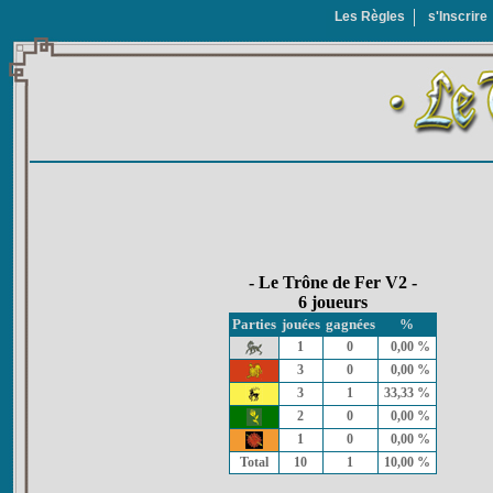
Les Règles
s'Inscrire
- Le Trône de Fer V2 -
6 joueurs
Parties
jouées
gagnées
%
1
0
0,00 %
3
0
0,00 %
3
1
33,33 %
2
0
0,00 %
1
0
0,00 %
Total
10
1
10,00 %